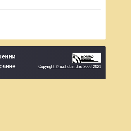
чении
краине
Copyright © ua.hobimd.ru 2008-2021