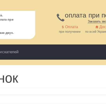
оплата при 
а.
лата при
Заказать зв
Оплата
Дос
при получении
по всей Укра
азе двух.
искателей
нок